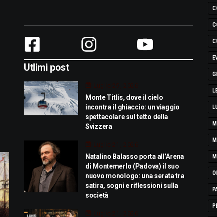
C
C
C
E
Utlimi post
G
Luglio 29, 2026
L
Monte Titlis, dove il cielo
incontra il ghiaccio: un viaggio
L
spettacolare sul tetto della
M
Svizzera
M
Luglio 21, 2026
Natalino Balasso porta all’Arena
M
di Montemerlo (Padova) il suo
O
nuovo monologo: una serata tra
satira, sogni e riflessioni sulla
P
società
P
Luglio 21, 2026