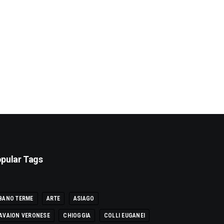
pular Tags
BANO TERME
ARTE
ASIAGO
AVAION VERONESE
CHIOGGIA
COLLI EUGANEI