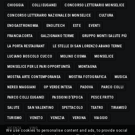
CHIOGGIA
COLLI EUGANEI
CONCORSO LETTERARIO MONSELICE
CONCORSO LETTERARIO NAZIONALE DI MONSELICE
CULTURA
ENOGASTRONOMIA
ENOLITECH
ESTE
EVENTI
FRANCIACORTA
GALZIGNANO TERME
GRUPPO MONTI SALUTE PIÙ
LA PORTA RESTAURANT
LE STELLE DI SAN LORENZO ABANO TERME
LUCIANO BOSCOLO CUCCO
MOLINO COSMA
MONSELICE
MONSELICE PER LE PARI OPPORTUNITÀ
MONTAGNA
MOSTRA ARTE CONTEMPORANEA
MOSTRA FOTOGRAFICA
MUSICA
NEREO MAGGIANI
OP VERDE INTESA
PADOVA
PARCO COLLI
PARCO COLLI EUGANEI
PASSIONI D'EPOCA
PESCE FRITTO
SALUTE
SAN VALENTINO
SPETTACOLO
TEATRO
TIRAMISÙ
TURISMO
VENETO
VENEZIA
VERONA
VIAGGIO
VICENZA
VINO
We use cookies to personalise content and ads, to provide social