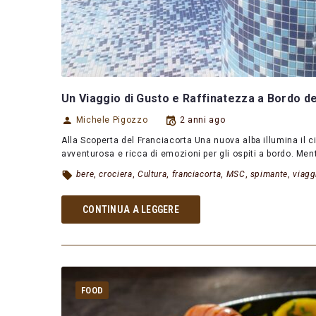
Un Viaggio di Gusto e Raffinatezza a Bordo d
Michele Pigozzo
2 anni ago
Alla Scoperta del Franciacorta Una nuova alba illumina il c
avventurosa e ricca di emozioni per gli ospiti a bordo. Men
bere
,
crociera
,
Cultura
,
franciacorta
,
MSC
,
spimante
,
viagg
CONTINUA A LEGGERE
FOOD