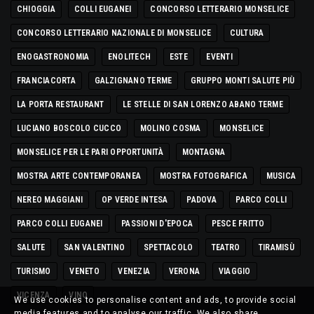
CHIOGGIA
COLLI EUGANEI
CONCORSO LETTERARIO MONSELICE
CONCORSO LETTERARIO NAZIONALE DI MONSELICE
CULTURA
ENOGASTRONOMIA
ENOLITECH
ESTE
EVENTI
FRANCIACORTA
GALZIGNANO TERME
GRUPPO MONTI SALUTE PIÙ
LA PORTA RESTAURANT
LE STELLE DI SAN LORENZO ABANO TERME
LUCIANO BOSCOLO CUCCO
MOLINO COSMA
MONSELICE
MONSELICE PER LE PARI OPPORTUNITÀ
MONTAGNA
MOSTRA ARTE CONTEMPORANEA
MOSTRA FOTOGRAFICA
MUSICA
NEREO MAGGIANI
OP VERDE INTESA
PADOVA
PARCO COLLI
PARCO COLLI EUGANEI
PASSIONI D'EPOCA
PESCE FRITTO
SALUTE
SAN VALENTINO
SPETTACOLO
TEATRO
TIRAMISÙ
TURISMO
VENETO
VENEZIA
VERONA
VIAGGIO
VICENZA
VINO
We use cookies to personalise content and ads, to provide social
media features and to analyse our traffic. We also share