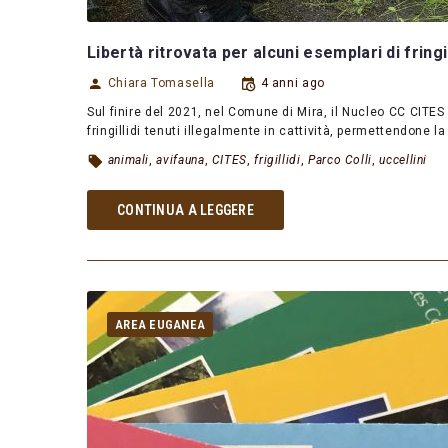
Libertà ritrovata per alcuni esemplari di fringil
Chiara Tomasella
4 anni ago
Sul finire del 2021, nel Comune di Mira, il Nucleo CC CITE
fringillidi tenuti illegalmente in cattività, permettendone 
animali
,
avifauna
,
CITES
,
frigillidi
,
Parco Colli
,
uccellini
CONTINUA A LEGGERE
AREA EUGANEA