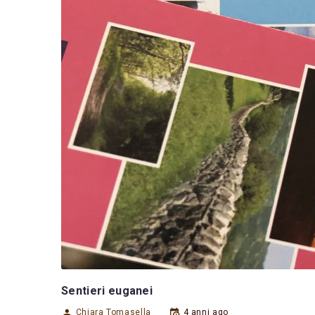
Sentieri euganei
Chiara Tomasella
4 anni ago