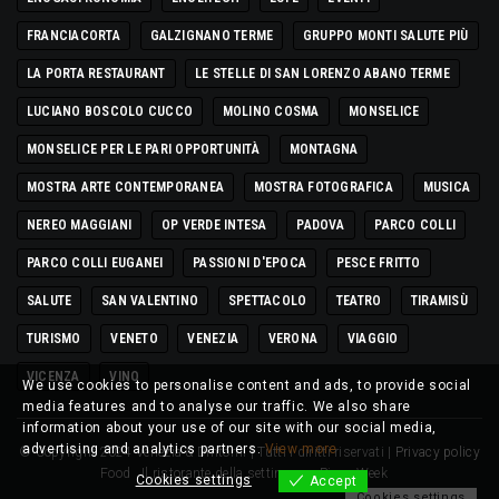
FRANCIACORTA
GALZIGNANO TERME
GRUPPO MONTI SALUTE PIÙ
LA PORTA RESTAURANT
LE STELLE DI SAN LORENZO ABANO TERME
LUCIANO BOSCOLO CUCCO
MOLINO COSMA
MONSELICE
MONSELICE PER LE PARI OPPORTUNITÀ
MONTAGNA
MOSTRA ARTE CONTEMPORANEA
MOSTRA FOTOGRAFICA
MUSICA
NEREO MAGGIANI
OP VERDE INTESA
PADOVA
PARCO COLLI
PARCO COLLI EUGANEI
PASSIONI D'EPOCA
PESCE FRITTO
SALUTE
SAN VALENTINO
SPETTACOLO
TEATRO
TIRAMISÙ
TURISMO
VENETO
VENEZIA
VERONA
VIAGGIO
VICENZA
VINO
We use cookies to personalise content and ads, to provide social
media features and to analyse our traffic. We also share
information about your use of our site with our social media,
advertising and analytics partners.
View more
© Copyright 2024 Venezia & Dintorni | Tutti i diritti riservati |
Privacy policy
Food
Il ristorante della settimana
Pizza Week
Cookies settings
Accept
Cookies settings