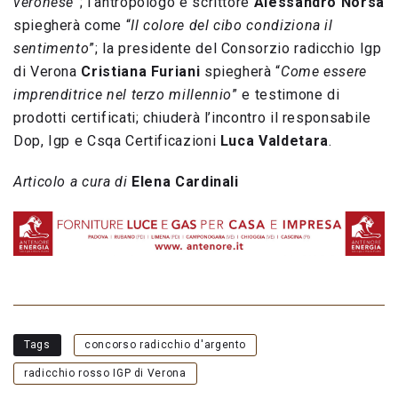
veronese
”; l’antropologo e scrittore
Alessandro Norsa
spiegherà come “
Il colore del cibo condiziona il
sentimento
”; la presidente del Consorzio radicchio Igp
di Verona
Cristiana Furiani
spiegherà “
Come essere
imprenditrice nel terzo millennio
” e testimone di
prodotti certificati; chiuderà l’incontro il responsabile
Dop, Igp e Csqa Certificazioni
Luca Valdetara
.
Articolo a cura di
Elena Cardinali
Tags
concorso radicchio d'argento
radicchio rosso IGP di Verona