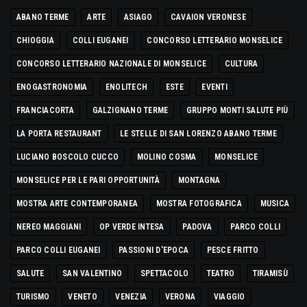
ABANO TERME
ARTE
ASIAGO
CAVAION VERONESE
CHIOGGIA
COLLI EUGANEI
CONCORSO LETTERARIO MONSELICE
CONCORSO LETTERARIO NAZIONALE DI MONSELICE
CULTURA
ENOGASTRONOMIA
ENOLITECH
ESTE
EVENTI
FRANCIACORTA
GALZIGNANO TERME
GRUPPO MONTI SALUTE PIÙ
LA PORTA RESTAURANT
LE STELLE DI SAN LORENZO ABANO TERME
LUCIANO BOSCOLO CUCCO
MOLINO COSMA
MONSELICE
MONSELICE PER LE PARI OPPORTUNITÀ
MONTAGNA
MOSTRA ARTE CONTEMPORANEA
MOSTRA FOTOGRAFICA
MUSICA
NEREO MAGGIANI
OP VERDE INTESA
PADOVA
PARCO COLLI
PARCO COLLI EUGANEI
PASSIONI D'EPOCA
PESCE FRITTO
SALUTE
SAN VALENTINO
SPETTACOLO
TEATRO
TIRAMISÙ
TURISMO
VENETO
VENEZIA
VERONA
VIAGGIO