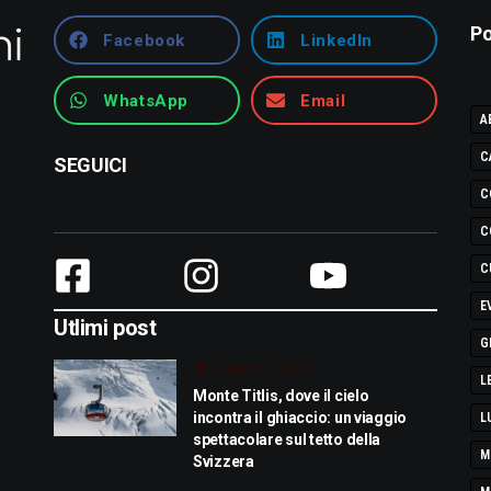
Po
Facebook
LinkedIn
WhatsApp
Email
A
C
SEGUICI
C
C
C
E
Utlimi post
G
Luglio 29, 2026
L
Monte Titlis, dove il cielo
incontra il ghiaccio: un viaggio
L
spettacolare sul tetto della
M
Svizzera