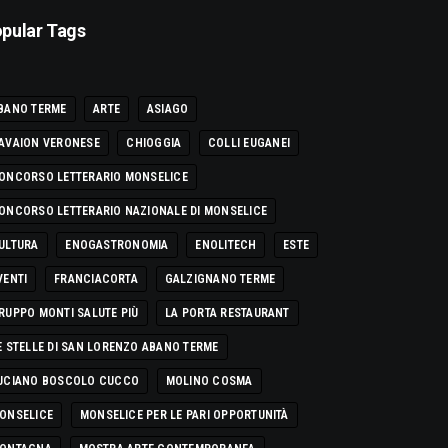
pular Tags
BANO TERME
ARTE
ASIAGO
AVAION VERONESE
CHIOGGIA
COLLI EUGANEI
ONCORSO LETTERARIO MONSELICE
ONCORSO LETTERARIO NAZIONALE DI MONSELICE
ULTURA
ENOGASTRONOMIA
ENOLITECH
ESTE
VENTI
FRANCIACORTA
GALZIGNANO TERME
RUPPO MONTI SALUTE PIÙ
LA PORTA RESTAURANT
E STELLE DI SAN LORENZO ABANO TERME
UCIANO BOSCOLO CUCCO
MOLINO COSMA
ONSELICE
MONSELICE PER LE PARI OPPORTUNITÀ