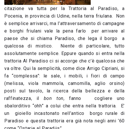
citazione va tutta per la Trattoria al Paradiso, a
Pocenia, in provincia di Udine, nella terra friulana. Non
è semplice arrivarci, ma l’attraversamento di campagne
e borghi friulani vale la pena farlo per arrivare al
paese che si chiama Paradiso, che lega il borgo a
qualcosa di mistico. Niente di particolare, tutto
assolutamente semplice. Eppure quando si entra nella
trattoria Al Paradiso ci si accorge che c’è qualcosa che
va oltre. Qui la semplicità, come dice Arrigo Cipriani, si
fa “complessa”: le sale, i mobili, i fiori di campo
(melissa, viola mammola, camomilla, aglio orsino)
posti sul tavolo, la ricerca della bellezza e della
raffinatezza, il
bon ton,
fanno cogliere uno
sbalorditivo “ohh” a colui che entra nella trattoria. E’
un gioiello incastonato nell’antico borgo rurale di
Paradiso e questa trattoria era già nota negli anni ’60
come “Ostarie al Paradiis”.