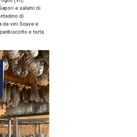
rogno (Vr),
 Sapori e salumi di
ontadino di
 da vini Soave e
 panbiscotto e torta