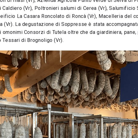
li di Illasi (Vr), Azienda Agricola Punto verde di Selva di P
 Caldiero (Vr), Poltronieri salumi di Cerea (Vr), Salumificio
eificio La Casara Roncolato di Roncà (Vr), Macelleria del c
a (Vr). La degustazione di Soppresse è stata accompagnata
i omonimi Consorzi di Tutela oltre che da giardiniera, pane,
o Tessari di Brognoligo (Vr).