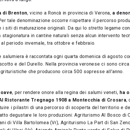
a di Brenton
, vicino a Roncà in provincia di Verona,
a deno
 Per tale denominazione occorre rispettare il percorso produ
 siti di maturazione originali. Da qui lo stretto legame con
a stagionatura in cantine naturali senza alcun intervento tec
al periodo invernale, tra ottobre e febbraio.
te salumiera è raccontata ogni quarta domenica di agosto co
cotto e del Durello. Nella provincia veronese ci sono circa
 agrituristiche che producono circa 500 sopresse all’anno.
 Soave
, per rendere onore alla regina dei salumi veneti,
ha o
Al Ristorante Tregnago 1908 a Montecchia di Crosara
,
ire i pilastri di una percorso di scoperta del territorio e de
fatto degustare le loro produzioni: Agriturismo Al Bosco di C
ani di Villa Bartolomea (Vr), Agriturismo La Part di San Zen