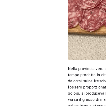
Nella provincia veron
tempo prodotto in cit
da carni suine fresch
fossero proporzionate
golosi, si produceva l
versa il grasso di mai
patina bianca si cons