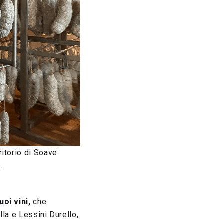
itorio di Soave:
.
uoi vini,
che
lla e Lessini Durello,