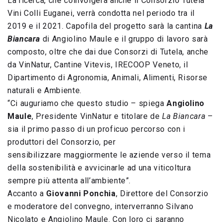
La ricerca, che coinvolgerà anche il Consorzio Tutela
Vini Colli Euganei, verrà condotta nel periodo tra il
2019 e il 2021. Capofila del progetto sarà la cantina
La
Biancara
di Angiolino Maule e il gruppo di lavoro sarà
composto, oltre che dai due Consorzi di Tutela, anche
da VinNatur, Cantine Vitevis, IRECOOP Veneto, il
Dipartimento di Agronomia, Animali, Alimenti, Risorse
naturali e Ambiente.
“Ci auguriamo che questo studio – spiega
Angiolino
Maule
, Presidente VinNatur e titolare de
La Biancara
–
sia il primo passo di un proficuo percorso con i
produttori del Consorzio, per
sensibilizzare maggiormente le aziende verso il tema
della sostenibilità e avvicinarle ad una viticoltura
sempre più attenta all’ambiente”.
Accanto a
Giovanni Ponchia
, Direttore del Consorzio
e moderatore del convegno, interverranno Silvano
Nicolato e Angiolino Maule. Con loro ci saranno