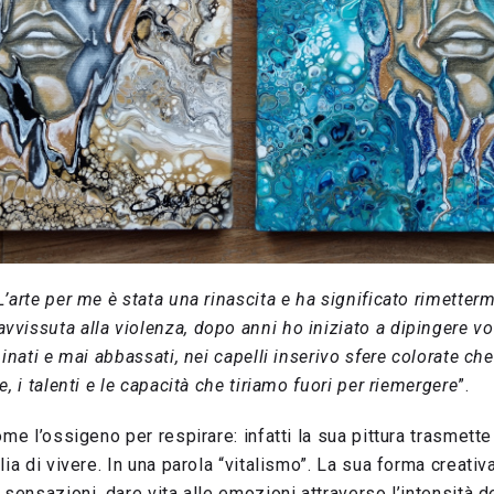
L’arte per me è stata una rinascita e ha significato rimetter
issuta alla violenza, dopo anni ho iniziato a dipingere vo
inati e mai abbassati, nei capelli inserivo sfere colorate ch
, i talenti e le capacità che tiriamo fuori per riemergere
”.
ome l’ossigeno per respirare: infatti la sua pittura trasmet
lia di vivere. In una parola “vitalismo”. La sua forma creativ
 sensazioni, dare vita alle emozioni attraverso l’intensità d