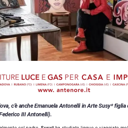
adova, c’è anche Emanuela Antonelli in Arte Susy* figlia 
(Federico III Antonelli).
almente col padre,
Susy*
ha studiato lingue e viaggiato mol