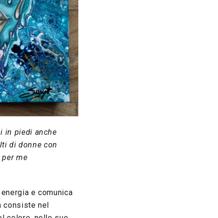
mi in piedi anche
lti di donne con
e per me
te energia e comunica
a consiste nel
el colore, nelle sue