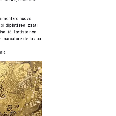
perimentare nuove
oi dipinti realizzati
alità: l’artista non
è marcatore della sua
mia.