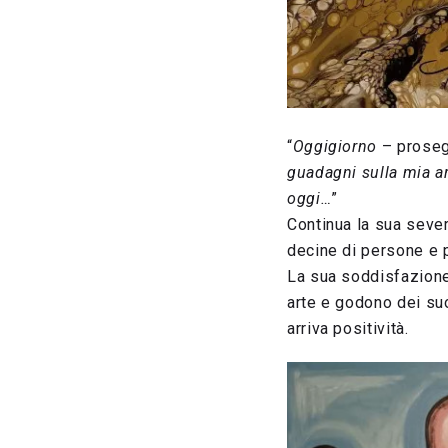
“
Oggigiorno
– prose
guadagni sulla mia ar
oggi…
”
Continua la sua sever
decine di persone e p
La sua soddisfazione
arte e godono dei suoi
arriva positività.