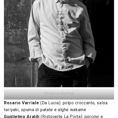
Vincenzo Digifico
Rosario Varriale
(Da Lucia): polpo croccante, salsa
teriyaki, spuma di patate e alghe wakame
Guglielmo Araldi
(Ristorante La Porta): porcino e