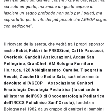
servizio della solidarietà, convinti che la dolcezza non
sia solo un gusto, ma anche un gesto capace di
lasciare un segno profondo non solo per i palati, ma
soprattutto per le vite dei più piccoli che AGEOP segue
con dedizione
”.
Il ricavato della serata, che vedrà tra i propri sponsor
anche
Babbi
,
Fabbri
,
ImPRESSioni
,
Caffè Pascucci
,
Overlook
,
Gandolfi Assicurazioni
,
Acqua San
Pellegrino
,
GranChef
,
AM Bologna Forniture
Ho.re.ca
,
128 Abbigliamento
,
Caraiba
,
Tipografia
Vecchi
,
Zucchetti
e
Radio Sata
, sarà interamente
devoluto all’AGEOP – Associazione Genitori
Ematologia Oncologia Pediatrica (la cui sede è
all’interno dell’SSD di Oncoematologia Pediatrica
dell’IRCCS Policlinico Sant’Orsola),
fondata a
Bologna nel 1982 da un gruppo di genitori di bambini