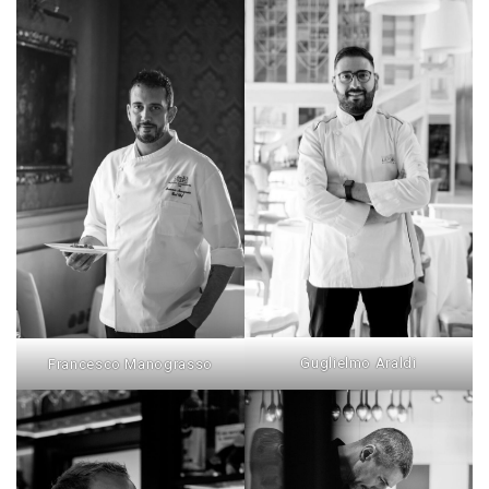
Guglielmo Araldi
Francesco Manograsso