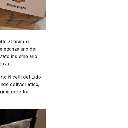
otto al tiramisù
 eleganza uno dei
stato insieme allo
dova.
to Nicelli del Lido
onde dell’Adriatico,
rime rotte tra