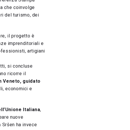
iva che coinvolge
i del turismo, dei
re, il progetto è
ze imprenditoriali e
fessionisti, artigiani
ti, si concluse
o ricorre il
n Veneto, guidato
ali, economici e
ll’Unione Italiana
,
reare nuove
la Sršen ha invece