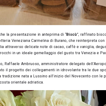
he la presentazione in anteprima di “
Biscù
”, raffinato bisc
otteria Veneziana Carmelina di Burano, che reinterpreta con
alia attraverso delicate note di cacao, caffè e vaniglia, degu
drocchi in un ideale gemellaggio del gusto tra Venezia e Pa
ro, Raffaele Ambruoso, amministratore delegato dell’Aeropor
ato il progetto dei collegamenti in idrovolante tra le due sp
a tradizione nata a Lussino all’inizio del Novecento con le p
costa orientale adriatica.