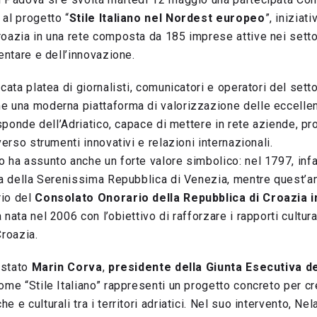
al progetto “
Stile Italiano nel Nordest europeo
”, iniziat
oazia in una rete composta da 185 imprese attive nei settor
mentare e dell’innovazione.
cata platea di giornalisti, comunicatori e operatori del setto
e una moderna piattaforma di valorizzazione delle eccellen
 sponde dell’Adriatico, capace di mettere in rete aziende, pro
verso strumenti innovativi e relazioni internazionali.
 ha assunto anche un forte valore simbolico: nel 1797, infat
ia della Serenissima Repubblica di Venezia, mentre quest’ann
rio del
Consolato Onorario della Repubblica di Croazia i
tà nata nel 2006 con l’obiettivo di rafforzare i rapporti cultur
Croazia.
è stato
Marin Corva
,
presidente della Giunta Esecutiva de
ome “Stile Italiano” rappresenti un progetto concreto per c
 e culturali tra i territori adriatici. Nel suo intervento, Ne