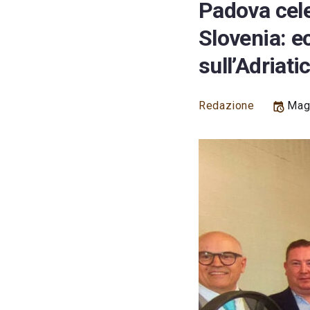
Padova celeb
Slovenia: e
sull’Adriati
Redazione
Magg