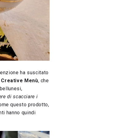
ttenzione ha suscitato
i Creative Menù
, che
bellunesi,
ere di scacciare i
come questo prodotto,
nti hanno quindi