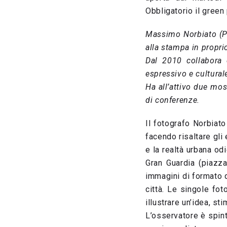
Obbligatorio il green
Massimo Norbiato (Pa
alla stampa in propri
Dal 2010 collabora 
espressivo e cultural
Ha all’attivo due mo
di conferenze.
Il fotografo Norbiat
facendo risaltare gli 
e la realtà urbana od
Gran Guardia (piazza
immagini di formato 
città. Le singole fo
illustrare un’idea, st
L’osservatore è spin