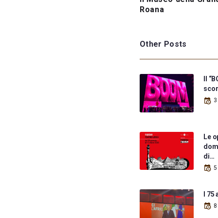
Roana
Other Posts
Il “
scor
3
Le o
dome
di…
5
I 75
8