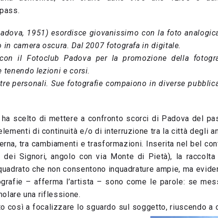
 pass.
dova, 1951) esordisce giovanissimo con la foto analogica,
o in camera oscura. Dal 2007 fotografa in digitale.
con il Fotoclub Padova per la promozione della fotog
e tenendo lezioni e corsi.
stre personali. Sue fotografie compaiono in diverse pubblic
o ha scelto di mettere a confronto scorci di Padova del pa
elementi di continuità e/o di interruzione tra la città degli
ierna, tra cambiamenti e trasformazioni. Inserita nel bel con
 dei Signori, angolo con via Monte di Pietà), la raccolta
quadrato che non consentono inquadrature ampie, ma evidenz
tografie – afferma l’artista – sono come le parole: se 
imolare una riflessione.
to così a focalizzare lo sguardo sul soggetto, riuscendo a 