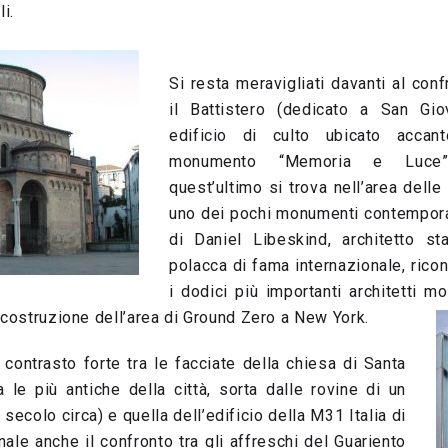
i.
Si resta meravigliati davanti al conf
il Battistero (dedicato a San Gio
edificio di culto ubicato acca
monumento “Memoria e Luce”
quest’ultimo si trova nell’area dell
uno dei pochi monumenti contemporan
di Daniel Libeskind, architetto st
polacca di fama internazionale, rico
i dodici più importanti architetti mo
icostruzione dell’area di Ground Zero a New York.
il contrasto forte tra le facciate della chiesa di Santa
 le più antiche della città, sorta dalle rovine di un
secolo circa) e quella dell’edificio della M31 Italia di
le anche il confronto tra gli affreschi del Guariento