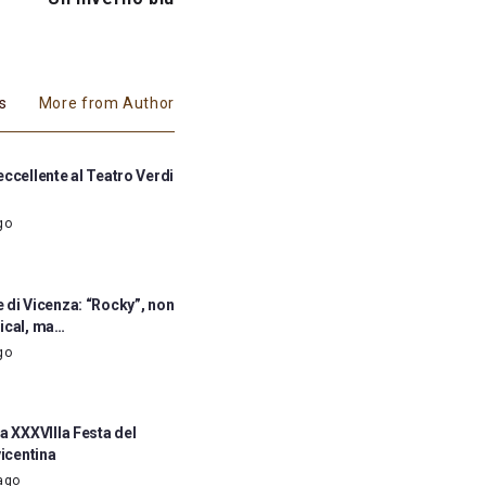
es
More from Author
ccellente al Teatro Verdi
go
 di Vicenza: “Rocky”, non
ical, ma…
go
a XXXVIIIa Festa del
vicentina
ago