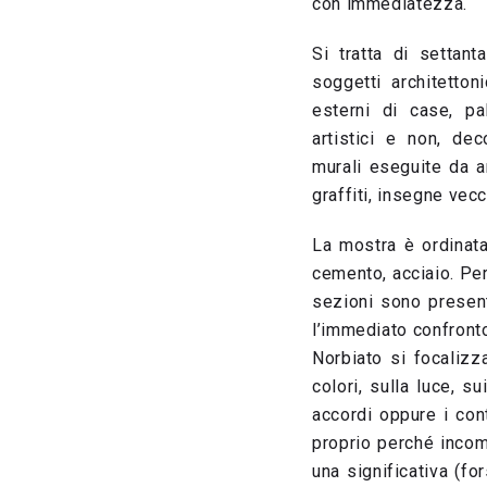
con immediatezza.
Si tratta di settant
soggetti architettoni
esterni di case, pa
artistici e non, deco
murali eseguite da ar
graffiti, insegne vec
La mostra è ordinata 
cemento, acciaio. Per
sezioni sono present
l’immediato confronto,
Norbiato si focalizz
colori, sulla luce, s
accordi oppure i cont
proprio perché incomp
una significativa (fo