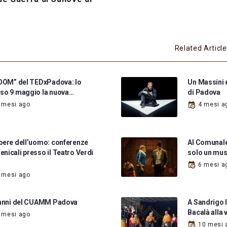
Related Articl
BOOM” del TEDxPadova: lo
Un Massini e
so 9 maggio la nuova…
di Padova
 mesi ago
4 mesi a
pere dell’uomo: conferenze
Al Comunale
nicali presso il Teatro Verdi
solo un mus
6 mesi a
 mesi ago
 anni del CUAMM Padova
A Sandrigo l
Bacalà alla 
 mesi ago
10 mesi 