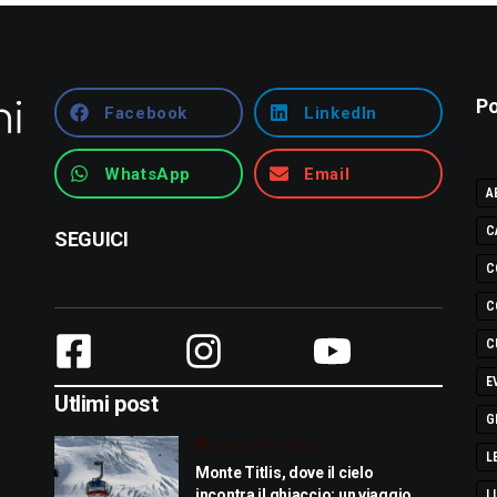
Po
Facebook
LinkedIn
WhatsApp
Email
A
C
SEGUICI
C
C
C
E
Utlimi post
G
Luglio 29, 2026
L
Monte Titlis, dove il cielo
incontra il ghiaccio: un viaggio
L