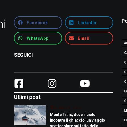
Po
Facebook
LinkedIn
WhatsApp
Email
A
C
SEGUICI
C
C
C
E
Utlimi post
G
Luglio 29, 2026
L
Monte Titlis, dove il cielo
incontra il ghiaccio: un viaggio
L
spettacolare sul tetto della