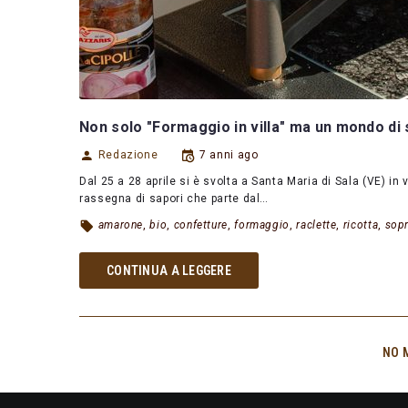
Non solo "Formaggio in villa" ma un mondo di 
Redazione
7 anni ago
Dal 25 a 28 aprile si è svolta a Santa Maria di Sala (VE) in 
rassegna di sapori che parte dal…
amarone
,
bio
,
confetture
,
formaggio
,
raclette
,
ricotta
,
sop
CONTINUA A LEGGERE
NO 