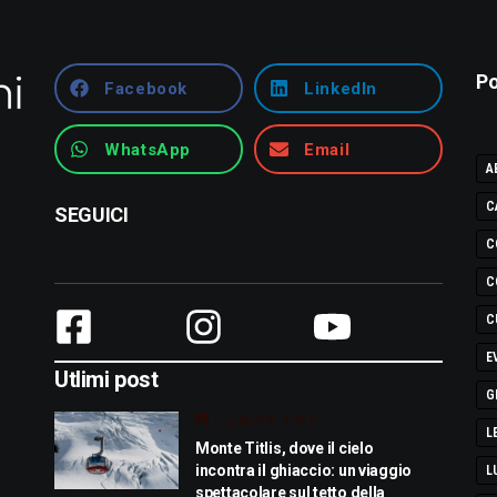
Po
Facebook
LinkedIn
WhatsApp
Email
A
C
SEGUICI
C
C
C
E
Utlimi post
G
Luglio 29, 2026
L
Monte Titlis, dove il cielo
incontra il ghiaccio: un viaggio
L
spettacolare sul tetto della