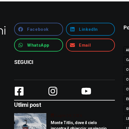
Po
Facebook
LinkedIn
WhatsApp
Email
A
C
SEGUICI
C
C
C
E
Utlimi post
G
Luglio 29, 2026
L
Monte Titlis, dove il cielo
incontra il ghiaccio: un viaggio
L