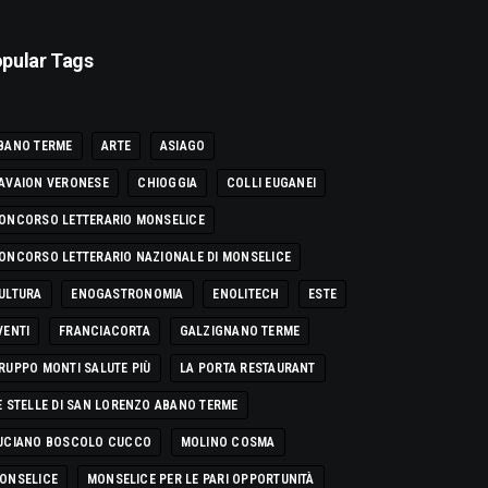
pular Tags
BANO TERME
ARTE
ASIAGO
AVAION VERONESE
CHIOGGIA
COLLI EUGANEI
ONCORSO LETTERARIO MONSELICE
ONCORSO LETTERARIO NAZIONALE DI MONSELICE
ULTURA
ENOGASTRONOMIA
ENOLITECH
ESTE
VENTI
FRANCIACORTA
GALZIGNANO TERME
RUPPO MONTI SALUTE PIÙ
LA PORTA RESTAURANT
E STELLE DI SAN LORENZO ABANO TERME
UCIANO BOSCOLO CUCCO
MOLINO COSMA
ONSELICE
MONSELICE PER LE PARI OPPORTUNITÀ