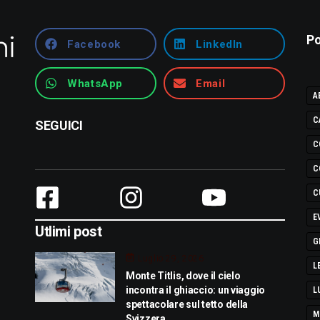
Po
Facebook
LinkedIn
WhatsApp
Email
A
C
SEGUICI
C
C
C
E
Utlimi post
G
Luglio 29, 2026
L
Monte Titlis, dove il cielo
incontra il ghiaccio: un viaggio
L
spettacolare sul tetto della
M
Svizzera