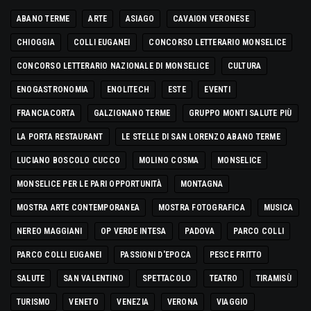
ABANO TERME
ARTE
ASIAGO
CAVAION VERONESE
CHIOGGIA
COLLI EUGANEI
CONCORSO LETTERARIO MONSELICE
CONCORSO LETTERARIO NAZIONALE DI MONSELICE
CULTURA
ENOGASTRONOMIA
ENOLITECH
ESTE
EVENTI
FRANCIACORTA
GALZIGNANO TERME
GRUPPO MONTI SALUTE PIÙ
LA PORTA RESTAURANT
LE STELLE DI SAN LORENZO ABANO TERME
LUCIANO BOSCOLO CUCCO
MOLINO COSMA
MONSELICE
MONSELICE PER LE PARI OPPORTUNITÀ
MONTAGNA
MOSTRA ARTE CONTEMPORANEA
MOSTRA FOTOGRAFICA
MUSICA
NEREO MAGGIANI
OP VERDE INTESA
PADOVA
PARCO COLLI
PARCO COLLI EUGANEI
PASSIONI D'EPOCA
PESCE FRITTO
SALUTE
SAN VALENTINO
SPETTACOLO
TEATRO
TIRAMISÙ
TURISMO
VENETO
VENEZIA
VERONA
VIAGGIO