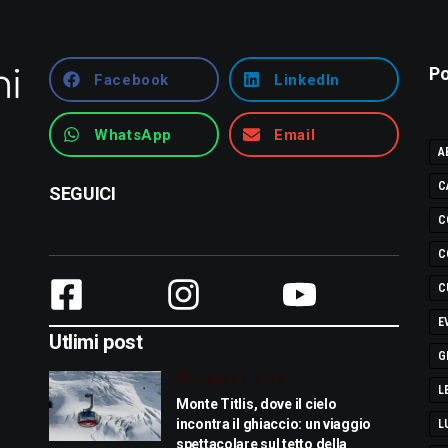
Po
Facebook
LinkedIn
WhatsApp
Email
A
C
SEGUICI
C
C
C
E
Utlimi post
G
Luglio 29, 2026
L
Monte Titlis, dove il cielo
incontra il ghiaccio: un viaggio
L
spettacolare sul tetto della