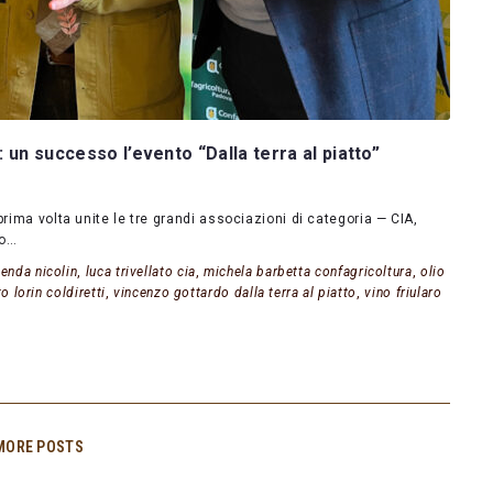
 un successo l’evento “Dalla terra al piatto”
prima volta unite le tre grandi associazioni di categoria — CIA,
no…
enda nicolin
,
luca trivellato cia
,
michela barbetta confagricoltura
,
olio
o lorin coldiretti
,
vincenzo gottardo dalla terra al piatto
,
vino friularo
MORE POSTS