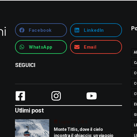
Po
Facebook
LinkedIn
WhatsApp
Email
A
C
SEGUICI
C
C
C
E
Utlimi post
G
Luglio 29, 2026
L
Monte Titlis, dove il cielo
incontra il ghiaccio: un viaggio
L