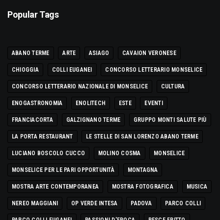
Popular Tags
ABANO TERME
ARTE
ASIAGO
CAVAION VERONESE
CHIOGGIA
COLLI EUGANEI
CONCORSO LETTERARIO MONSELICE
CONCORSO LETTERARIO NAZIONALE DI MONSELICE
CULTURA
ENOGASTRONOMIA
ENOLITECH
ESTE
EVENTI
FRANCIACORTA
GALZIGNANO TERME
GRUPPO MONTI SALUTE PIÙ
LA PORTA RESTAURANT
LE STELLE DI SAN LORENZO ABANO TERME
LUCIANO BOSCOLO CUCCO
MOLINO COSMA
MONSELICE
MONSELICE PER LE PARI OPPORTUNITÀ
MONTAGNA
MOSTRA ARTE CONTEMPORANEA
MOSTRA FOTOGRAFICA
MUSICA
NEREO MAGGIANI
OP VERDE INTESA
PADOVA
PARCO COLLI
PARCO COLLI EUGANEI
PASSIONI D'EPOCA
PESCE FRITTO