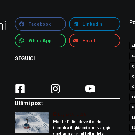
Po
Facebook
LinkedIn
WhatsApp
Email
A
C
SEGUICI
C
C
C
E
Utlimi post
G
Luglio 29, 2026
L
Monte Titlis, dove il cielo
incontra il ghiaccio: un viaggio
L
spettacolare sul tetto della