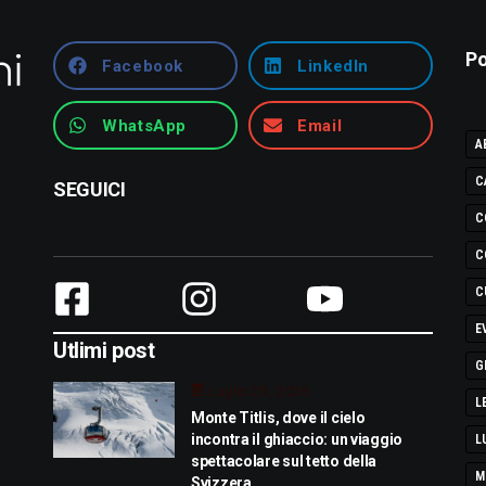
Po
Facebook
LinkedIn
WhatsApp
Email
A
C
SEGUICI
C
C
C
E
Utlimi post
G
Luglio 29, 2026
L
Monte Titlis, dove il cielo
incontra il ghiaccio: un viaggio
L
spettacolare sul tetto della
M
Svizzera