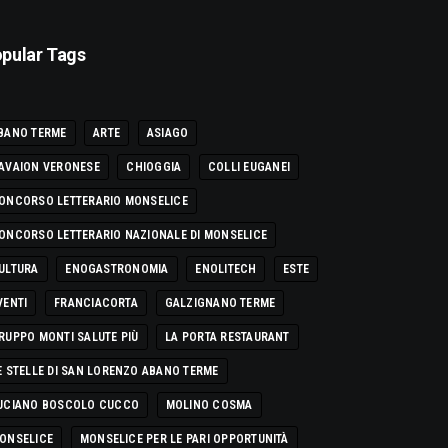
pular Tags
BANO TERME
ARTE
ASIAGO
AVAION VERONESE
CHIOGGIA
COLLI EUGANEI
ONCORSO LETTERARIO MONSELICE
ONCORSO LETTERARIO NAZIONALE DI MONSELICE
ULTURA
ENOGASTRONOMIA
ENOLITECH
ESTE
VENTI
FRANCIACORTA
GALZIGNANO TERME
RUPPO MONTI SALUTE PIÙ
LA PORTA RESTAURANT
E STELLE DI SAN LORENZO ABANO TERME
UCIANO BOSCOLO CUCCO
MOLINO COSMA
ONSELICE
MONSELICE PER LE PARI OPPORTUNITÀ