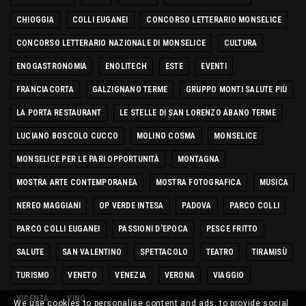
CHIOGGIA
COLLI EUGANEI
CONCORSO LETTERARIO MONSELICE
CONCORSO LETTERARIO NAZIONALE DI MONSELICE
CULTURA
ENOGASTRONOMIA
ENOLITECH
ESTE
EVENTI
FRANCIACORTA
GALZIGNANO TERME
GRUPPO MONTI SALUTE PIÙ
LA PORTA RESTAURANT
LE STELLE DI SAN LORENZO ABANO TERME
LUCIANO BOSCOLO CUCCO
MOLINO COSMA
MONSELICE
MONSELICE PER LE PARI OPPORTUNITÀ
MONTAGNA
MOSTRA ARTE CONTEMPORANEA
MOSTRA FOTOGRAFICA
MUSICA
NEREO MAGGIANI
OP VERDE INTESA
PADOVA
PARCO COLLI
PARCO COLLI EUGANEI
PASSIONI D'EPOCA
PESCE FRITTO
SALUTE
SAN VALENTINO
SPETTACOLO
TEATRO
TIRAMISÙ
TURISMO
VENETO
VENEZIA
VERONA
VIAGGIO
VICENZA
VINO
We use cookies to personalise content and ads, to provide social