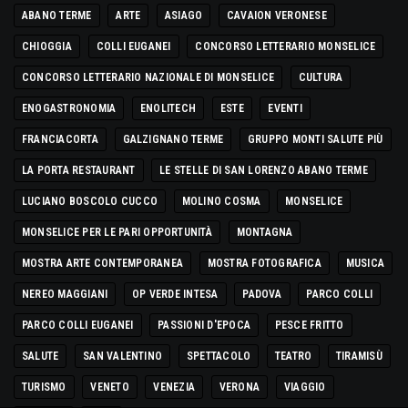
ABANO TERME
ARTE
ASIAGO
CAVAION VERONESE
CHIOGGIA
COLLI EUGANEI
CONCORSO LETTERARIO MONSELICE
CONCORSO LETTERARIO NAZIONALE DI MONSELICE
CULTURA
ENOGASTRONOMIA
ENOLITECH
ESTE
EVENTI
FRANCIACORTA
GALZIGNANO TERME
GRUPPO MONTI SALUTE PIÙ
LA PORTA RESTAURANT
LE STELLE DI SAN LORENZO ABANO TERME
LUCIANO BOSCOLO CUCCO
MOLINO COSMA
MONSELICE
MONSELICE PER LE PARI OPPORTUNITÀ
MONTAGNA
MOSTRA ARTE CONTEMPORANEA
MOSTRA FOTOGRAFICA
MUSICA
NEREO MAGGIANI
OP VERDE INTESA
PADOVA
PARCO COLLI
PARCO COLLI EUGANEI
PASSIONI D'EPOCA
PESCE FRITTO
SALUTE
SAN VALENTINO
SPETTACOLO
TEATRO
TIRAMISÙ
TURISMO
VENETO
VENEZIA
VERONA
VIAGGIO