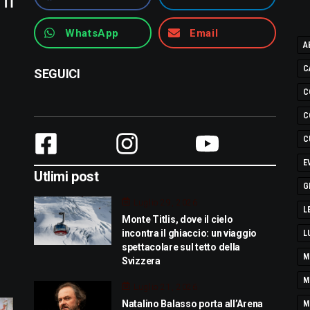
WhatsApp
Email
A
C
SEGUICI
C
C
C
E
Utlimi post
G
Luglio 29, 2026
L
Monte Titlis, dove il cielo
incontra il ghiaccio: un viaggio
L
spettacolare sul tetto della
M
Svizzera
M
Luglio 21, 2026
Natalino Balasso porta all’Arena
M