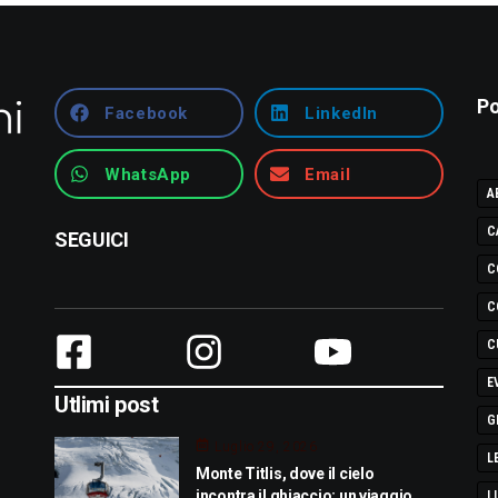
Po
Facebook
LinkedIn
WhatsApp
Email
A
C
SEGUICI
C
C
C
E
Utlimi post
G
Luglio 29, 2026
L
Monte Titlis, dove il cielo
incontra il ghiaccio: un viaggio
L