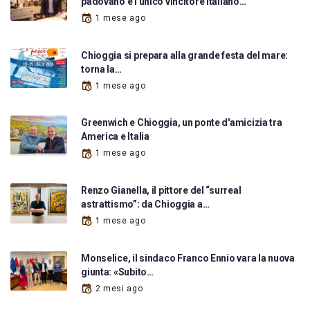
padovano è l'unico vincitore italiano…
1 mese ago
Chioggia si prepara alla grande festa del mare:
torna la…
1 mese ago
Greenwich e Chioggia, un ponte d'amicizia tra
America e Italia
1 mese ago
Renzo Gianella, il pittore del “surreal
astrattismo”: da Chioggia a…
1 mese ago
Monselice, il sindaco Franco Ennio vara la nuova
giunta: «Subito…
2 mesi ago