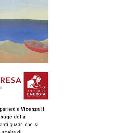
 parlerà a
Vicenza il
ssage della
venti quadri che si
a scelta di