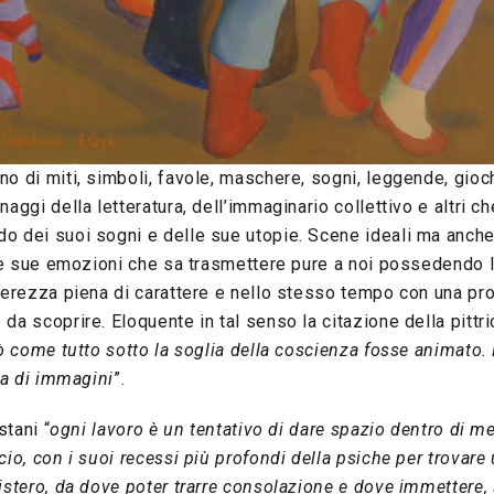
o di miti, simboli, favole, maschere, sogni, leggende, giochi
aggi della letteratura, dell’immaginario collettivo e altri che
o dei suoi sogni e delle sue utopie. Scene ideali ma anche 
lle sue emozioni che sa trasmettere pure a noi possedendo l’
gerezza piena di carattere e nello stesso tempo con una pro
da scoprire. Eloquente in tal senso la citazione della pittri
 come tutto sotto la soglia della coscienza fosse animato.
tta di immagini
”.
stani “
ogni lavoro è un tentativo di dare spazio dentro di me
cio, con i suoi recessi più profondi della psiche per trovare 
istero, da dove poter trarre consolazione e dove immettere,