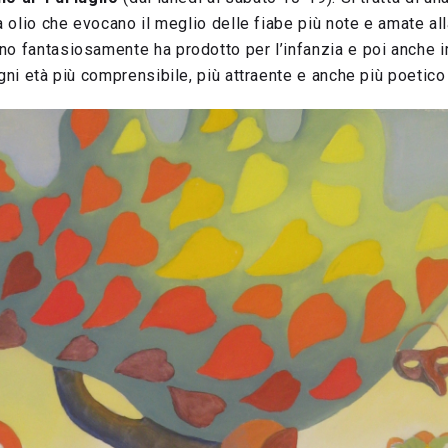
 a olio che evocano il meglio delle fiabe più note e amate al
no fantasiosamente ha prodotto per l’infanzia e poi anche 
gni età più comprensibile, più attraente e anche più poetico 