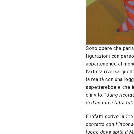
Sono opere che parlan
figurazioni con person
appartenendo al mond
l’artista riversa que
la realtà con una leg
aspetterebbe e che è 
d’invito: “
Jung ricordò
dell’anima è fatta tu
E infatti scrive la Cre
contatto con l’incons
luogo dove abita il M