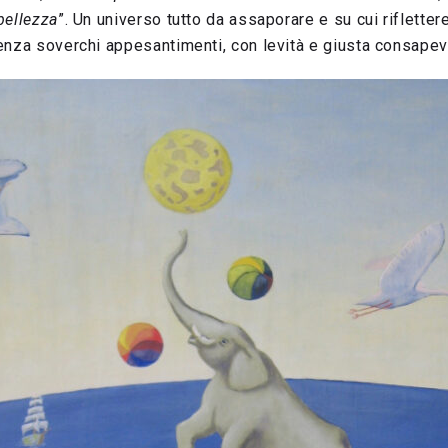
bellezza
”. Un universo tutto da assaporare e su cui rifletter
enza soverchi appesantimenti, con levità e giusta consape