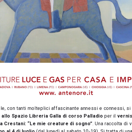
e, con tanti molteplici affascinante annessi e connessi, si
 allo Spazio Libreria Galla di corso Palladio
per il
verni
na Crestani: “Le mie creature di sogno”
. Una raccolta di 
no al 4 di luglio
(dal lunedì al sabato 10-19). Si tratta di un