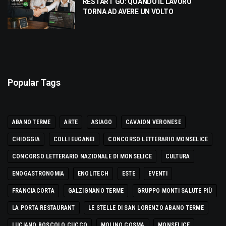
RESTART GO: QUANDO IL LAVORO
TORNA AD AVERE UN VOLTO
Popular Tags
ABANO TERME
ARTE
ASIAGO
CAVAION VERONESE
CHIOGGIA
COLLI EUGANEI
CONCORSO LETTERARIO MONSELICE
CONCORSO LETTERARIO NAZIONALE DI MONSELICE
CULTURA
ENOGASTRONOMIA
ENOLITECH
ESTE
EVENTI
FRANCIACORTA
GALZIGNANO TERME
GRUPPO MONTI SALUTE PIÙ
LA PORTA RESTAURANT
LE STELLE DI SAN LORENZO ABANO TERME
LUCIANO BOSCOLO CUCCO
MOLINO COSMA
MONSELICE