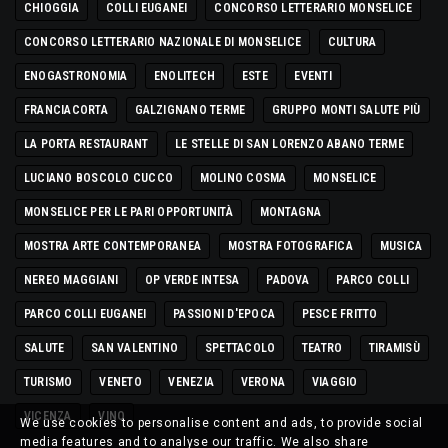
CHIOGGIA
COLLI EUGANEI
CONCORSO LETTERARIO MONSELICE
CONCORSO LETTERARIO NAZIONALE DI MONSELICE
CULTURA
ENOGASTRONOMIA
ENOLITECH
ESTE
EVENTI
FRANCIACORTA
GALZIGNANO TERME
GRUPPO MONTI SALUTE PIÙ
LA PORTA RESTAURANT
LE STELLE DI SAN LORENZO ABANO TERME
LUCIANO BOSCOLO CUCCO
MOLINO COSMA
MONSELICE
MONSELICE PER LE PARI OPPORTUNITÀ
MONTAGNA
MOSTRA ARTE CONTEMPORANEA
MOSTRA FOTOGRAFICA
MUSICA
NEREO MAGGIANI
OP VERDE INTESA
PADOVA
PARCO COLLI
PARCO COLLI EUGANEI
PASSIONI D'EPOCA
PESCE FRITTO
SALUTE
SAN VALENTINO
SPETTACOLO
TEATRO
TIRAMISÙ
TURISMO
VENETO
VENEZIA
VERONA
VIAGGIO
VICENZA
VINO
We use cookies to personalise content and ads, to provide social
media features and to analyse our traffic. We also share