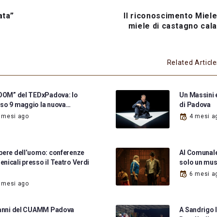
ata”
Il riconoscimento Miele
miele di castagno cal
Related Articl
BOOM” del TEDxPadova: lo
Un Massini e
so 9 maggio la nuova…
di Padova
 mesi ago
4 mesi a
pere dell’uomo: conferenze
Al Comunale
nicali presso il Teatro Verdi
solo un mus
6 mesi a
 mesi ago
 anni del CUAMM Padova
A Sandrigo l