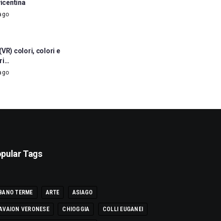
vicentina
ago
VR) colori, colori e
ri…
ago
pular Tags
BANO TERME
ARTE
ASIAGO
AVAION VERONESE
CHIOGGIA
COLLI EUGANEI