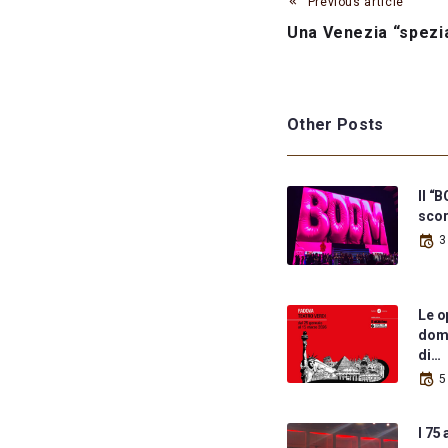
Previous article
Una Venezia “spezi
Other Posts
Il “
scor
3
Le o
dome
di…
5
I 75