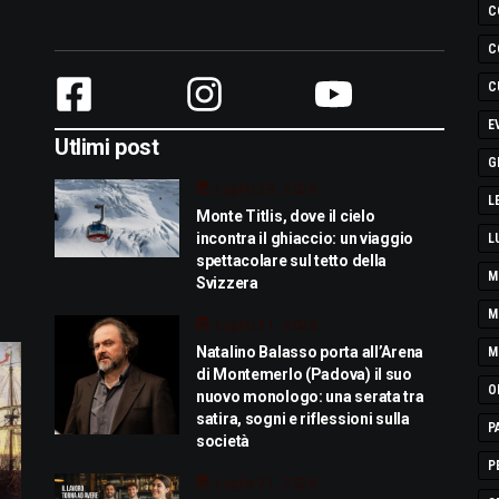
C
C
C
E
Utlimi post
G
Luglio 29, 2026
L
Monte Titlis, dove il cielo
incontra il ghiaccio: un viaggio
L
spettacolare sul tetto della
M
Svizzera
M
Luglio 21, 2026
Natalino Balasso porta all’Arena
M
di Montemerlo (Padova) il suo
O
nuovo monologo: una serata tra
satira, sogni e riflessioni sulla
P
società
P
Luglio 21, 2026