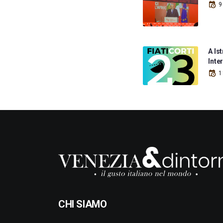
9
A Ist
Inte
1
CHI SIAMO