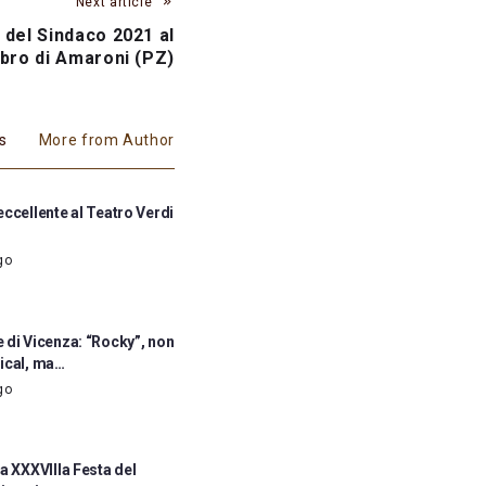
Next article
 del Sindaco 2021 al
abro di Amaroni (PZ)
es
More from Author
ccellente al Teatro Verdi
go
 di Vicenza: “Rocky”, non
ical, ma…
go
a XXXVIIIa Festa del