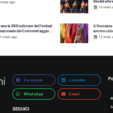
Bacalà alla 
 mesi ago
10 mesi 
rana la XXIII edizione del Festival
A Grezzana (
rnazionale del Cortometraggio:…
ancora colo
1 mesi ago
12 mesi 
Po
Facebook
LinkedIn
WhatsApp
Email
A
C
SEGUICI