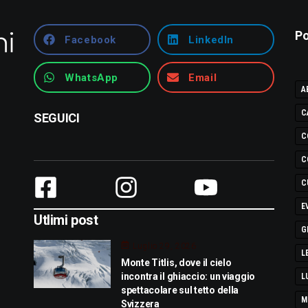
Po
Facebook
LinkedIn
WhatsApp
Email
A
C
SEGUICI
C
C
C
E
Utlimi post
G
Luglio 29, 2026
L
Monte Titlis, dove il cielo
incontra il ghiaccio: un viaggio
L
spettacolare sul tetto della
M
Svizzera