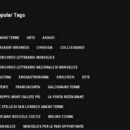
pular Tags
BANO TERME
ARTE
ASIAGO
AVAION VERONESE
CHIOGGIA
COLLI EUGANEI
ONCORSO LETTERARIO MONSELICE
ONCORSO LETTERARIO NAZIONALE DI MONSELICE
ULTURA
ENOGASTRONOMIA
ENOLITECH
ESTE
VENTI
FRANCIACORTA
GALZIGNANO TERME
RUPPO MONTI SALUTE PIÙ
LA PORTA RESTAURANT
E STELLE DI SAN LORENZO ABANO TERME
UCIANO BOSCOLO CUCCO
MOLINO COSMA
ONSELICE
MONSELICE PER LE PARI OPPORTUNITÀ