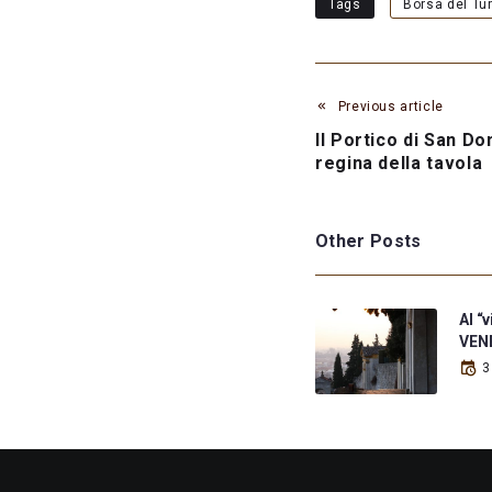
Tags
Borsa del Tu
Previous article
Il Portico di San Do
regina della tavola
Other Posts
Al “
VENE
3