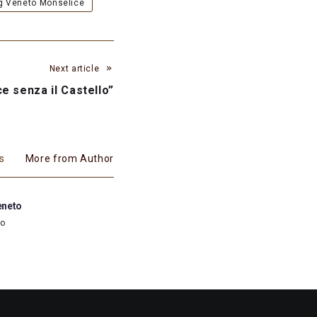
g Veneto Monselice
Next article
e senza il Castello”
es
More from Author
eneto
go