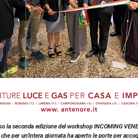
so la seconda edizione del workshop INCOMING VENET
he per un’intera giornata ha aperto le porte per accogli