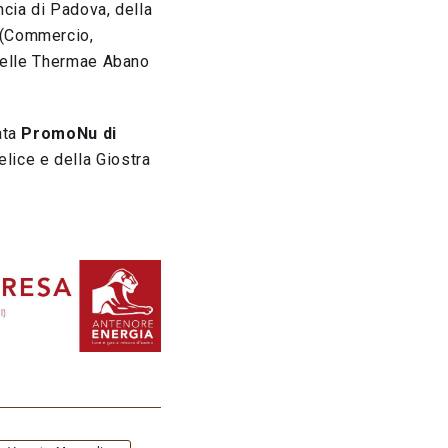
ncia di Padova, della
 (Commercio,
 delle Thermae Abano
ata
PromoNu di
lice e della Giostra