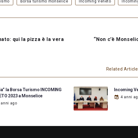
rismo
Borsa turismo monselice
Incoming Veneto
Incomin
nato: qui la pizza è la vera
“Non c’è Monselic
Related Articl
via” la Borsa Turismo INCOMING
Incoming V
TO 2023 a Monselice
4 anni a
 anni ago