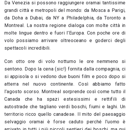
Da Venezia si possono raggiungere oramai tantissime
grandi città e metropoli del mondo: da Mosca a Parigi,
da Doha a Dubai, da NY a Philadelphia, da Toronto a
Montreal. La nostra regione dialoga con molte città in
molte lingue dentro e fuori l’Europa. Con poche ore di
volo possiamo arrivare oltreoceano e goderci degli
spettacoli incredibili.
Con otto ore di volo notturno le ore nemmeno si
sentono. Dopo la cena (sic!) fornita dalla compagnia, ci
si appisola o si vedono due buoni film e poco dopo si
atterra nel nuovo continente. Così abbiamo fatto
l’agosto scorso. Montreal sorprende così come tutto il
Canada che ha spazi estesissimi e rettifili di
autostrade che tagliano verdi boschi, fiumi e laghi. Un
territorio ricco quello canadese. Il mito del paesaggio
selvaggio oramai è forse caduto perché l’uomo è
arrivato in tutti i più piccoli sentieri dei boschi, ma qui