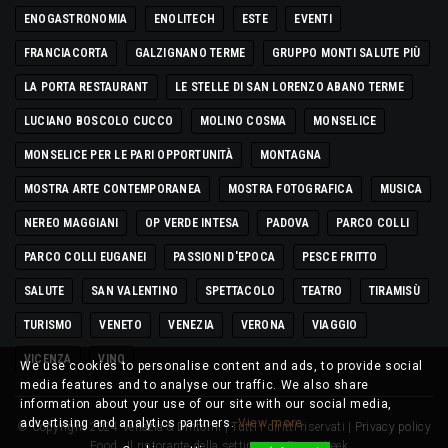
ENOGASTRONOMIA
ENOLITECH
ESTE
EVENTI
FRANCIACORTA
GALZIGNANO TERME
GRUPPO MONTI SALUTE PIÙ
LA PORTA RESTAURANT
LE STELLE DI SAN LORENZO ABANO TERME
LUCIANO BOSCOLO CUCCO
MOLINO COSMA
MONSELICE
MONSELICE PER LE PARI OPPORTUNITÀ
MONTAGNA
MOSTRA ARTE CONTEMPORANEA
MOSTRA FOTOGRAFICA
MUSICA
NEREO MAGGIANI
OP VERDE INTESA
PADOVA
PARCO COLLI
PARCO COLLI EUGANEI
PASSIONI D'EPOCA
PESCE FRITTO
SALUTE
SAN VALENTINO
SPETTACOLO
TEATRO
TIRAMISÙ
TURISMO
VENETO
VENEZIA
VERONA
VIAGGIO
VICENZA
VINO
We use cookies to personalise content and ads, to provide social
media features and to analyse our traffic. We also share
information about your use of our site with our social media,
advertising and analytics partners.
View more
© Copyright 2024 Venezia & Dintorni | Tutti i diritti riservati |
Privacy policy
Food
Il ristorante della settimana
Pizza Week