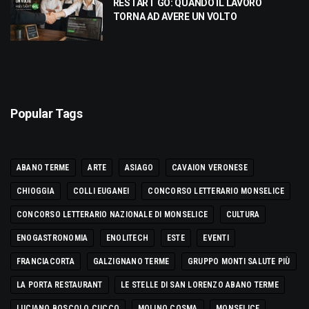
RESTART GO: QUANDO IL LAVORO
TORNA AD AVERE UN VOLTO
Popular Tags
ABANO TERME
ARTE
ASIAGO
CAVAION VERONESE
CHIOGGIA
COLLI EUGANEI
CONCORSO LETTERARIO MONSELICE
CONCORSO LETTERARIO NAZIONALE DI MONSELICE
CULTURA
ENOGASTRONOMIA
ENOLITECH
ESTE
EVENTI
FRANCIACORTA
GALZIGNANO TERME
GRUPPO MONTI SALUTE PIÙ
LA PORTA RESTAURANT
LE STELLE DI SAN LORENZO ABANO TERME
LUCIANO BOSCOLO CUCCO
MOLINO COSMA
MONSELICE