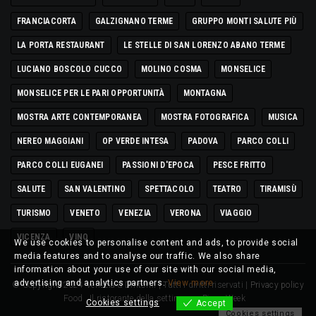
FRANCIACORTA
GALZIGNANO TERME
GRUPPO MONTI SALUTE PIÙ
LA PORTA RESTAURANT
LE STELLE DI SAN LORENZO ABANO TERME
LUCIANO BOSCOLO CUCCO
MOLINO COSMA
MONSELICE
MONSELICE PER LE PARI OPPORTUNITÀ
MONTAGNA
MOSTRA ARTE CONTEMPORANEA
MOSTRA FOTOGRAFICA
MUSICA
NEREO MAGGIANI
OP VERDE INTESA
PADOVA
PARCO COLLI
PARCO COLLI EUGANEI
PASSIONI D'EPOCA
PESCE FRITTO
SALUTE
SAN VALENTINO
SPETTACOLO
TEATRO
TIRAMISÙ
TURISMO
VENETO
VENEZIA
VERONA
VIAGGIO
VICENZA
VINO
We use cookies to personalise content and ads, to provide social
media features and to analyse our traffic. We also share
information about your use of our site with our social media,
advertising and analytics partners.
View more
© Copyright 2024 Venezia & Dintorni | Tutti i diritti riservati |
Privacy policy
Food
Il ristorante della settimana
Pizza Week
Cookies settings
Accept
Cookies settings