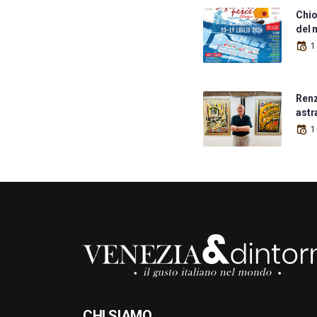
Chio
del 
1
Renz
astr
1
CHI SIAMO