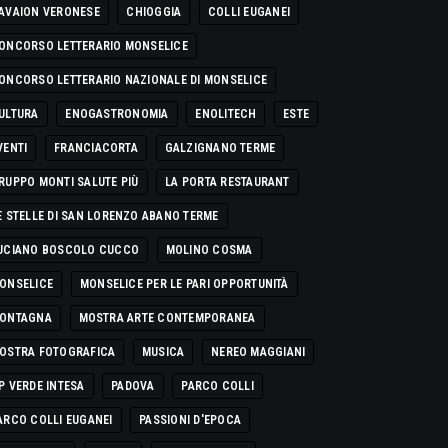
AVAION VERONESE
CHIOGGIA
COLLI EUGANEI
ONCORSO LETTERARIO MONSELICE
ONCORSO LETTERARIO NAZIONALE DI MONSELICE
ULTURA
ENOGASTRONOMIA
ENOLITECH
ESTE
VENTI
FRANCIACORTA
GALZIGNANO TERME
RUPPO MONTI SALUTE PIÙ
LA PORTA RESTAURANT
E STELLE DI SAN LORENZO ABANO TERME
UCIANO BOSCOLO CUCCO
MOLINO COSMA
ONSELICE
MONSELICE PER LE PARI OPPORTUNITÀ
ONTAGNA
MOSTRA ARTE CONTEMPORANEA
OSTRA FOTOGRAFICA
MUSICA
NEREO MAGGIANI
P VERDE INTESA
PADOVA
PARCO COLLI
ARCO COLLI EUGANEI
PASSIONI D'EPOCA