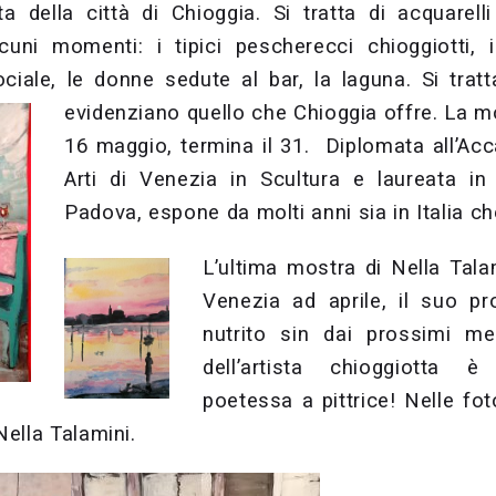
ita della città di Chioggia. Si tratta di acquarel
lcuni momenti: i tipici pescherecci chioggiotti, i
ociale, le donne sedute al bar, la laguna. Si trat
evidenziano quello che Chioggia offre. La m
16 maggio, termina il 31.
Diplomata all’Acc
Arti di Venezia in Scultura e laureata in s
Padova, espone da molti anni sia in Italia che
L’ultima mostra di Nella Tala
Venezia ad aprile, il suo 
nutrito sin dai prossimi me
dell’artista chioggiotta è
poetessa a pittrice! Nelle fo
 Nella Talamini.