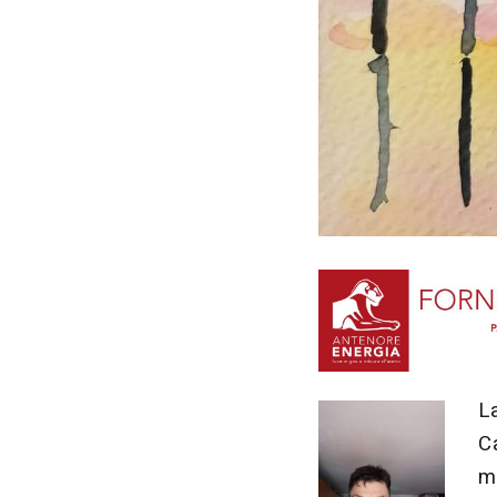
L
C
m