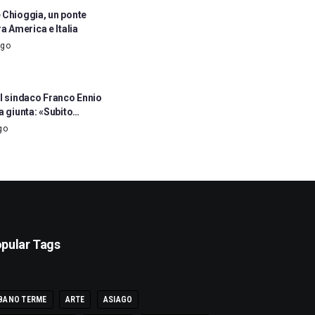
 Chioggia, un ponte
ra America e Italia
ago
il sindaco Franco Ennio
a giunta: «Subito…
go
pular Tags
BANO TERME
ARTE
ASIAGO