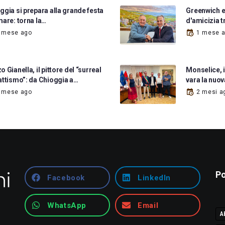
ggia si prepara alla grande festa
Greenwich e
mare: torna la…
d'amicizia t
 mese ago
1 mese 
o Gianella, il pittore del “surreal
Monselice, 
attismo”: da Chioggia a…
vara la nuov
 mese ago
2 mesi a
Po
Facebook
LinkedIn
WhatsApp
Email
A