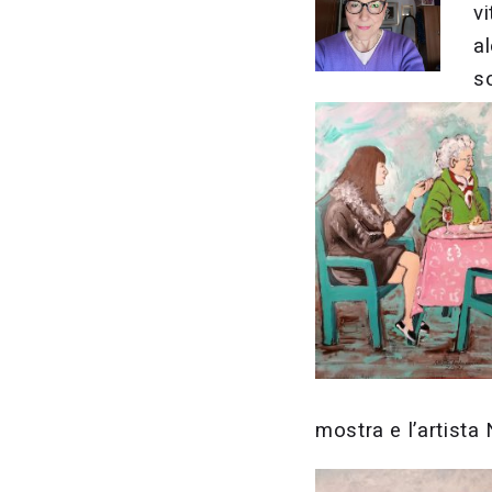
v
a
s
mostra e l’artista