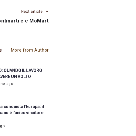
Next article
ontmartre e MoMart
es
More from Author
: QUANDO IL LAVORO
AVERE UN VOLTO
ane ago
 conquista l'Europa: il
ano è l'unico vincitore
ago