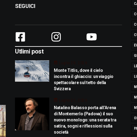
C
SEGUICI
C
C
C
E
Utlimi post
G
Luglio 29, 2026
L
Monte Titlis, dove il cielo
incontra il ghiaccio: un viaggio
L
spettacolare sul tetto della
M
Svizzera
M
Luglio 21, 2026
Natalino Balasso porta all’Arena
M
di Montemerlo (Padova) il suo
O
nuovo monologo: una serata tra
satira, sogni e riflessioni sulla
P
società