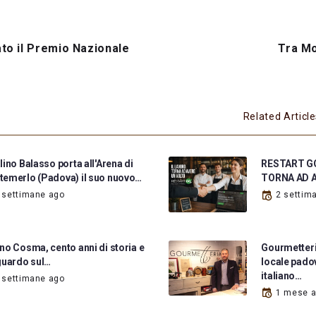
to il Premio Nazionale
Tra M
Related Articl
lino Balasso porta all'Arena di
RESTART GO
emerlo (Padova) il suo nuovo…
TORNA AD 
 settimane ago
2 settim
no Cosma, cento anni di storia e
Gourmetteria
guardo sul…
locale padov
italiano…
 settimane ago
1 mese 