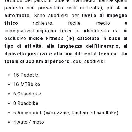
tecnico
dei percorsi bike è intermedio mentre quelli
pedestri non presentano reali difficoltà), più
4 in
auto/moto
. Sono suddivisi per
livello di impegno
fisico
richiesto: facile, medio e
impegnativo.L’impegno fisico è identificato da un
esclusivo
Indice Fitness (IF) calcolato in base al
tipo di attività, alla lunghezza dell’itinerario, al
dislivello positivo e alla sua difficoltà tecnica.
Un
totale di 302 Km di percorsi
, così suddivisi:
15 Pedestri
16 MTBbike
6 Gravelbike
8 Roadbike
6 Accessibili (carrozzine, tandem ed handbike)
4 Auto / moto