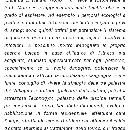
“L’anima di Natura World – ci tiene a sottolineare il
Prof. Monti – è rappresentata dalle finalità che è in
grado di espletare.
Ad esempio, i
percorsi ecologici a
piedi e in mountain bike
sono ricchi di ossigeno e privi
di smog; sono quindi ottimi per potenziare il sistema
respiratorio contro microorganismi, agenti infettivi e
infezioni. È possibile inoltre impegnare le proprie
energie fisiche in base all’Indice di Fitness più
adeguato, studiato appositamente per ogni percorso,
specialmente se si vuole dimagrire, potenziare la
muscolatura e attivare la circolazione sanguigna. E per
finire, consiglio di vivere la sinergia delle tre palestre
del Villaggio e dintorni (palestra della natura, palestra
attrezzata Technogym, palestra delle piscine termali)
per mettersi in forma, fare diete dimagranti, svolgere
riabilitazione in forma residenziale, effettuare cure
Kneipp, sfruttando anche l’outdoor per ottenere il caldo
d’estate alternato ai trattamenti delle terme, e il freddo