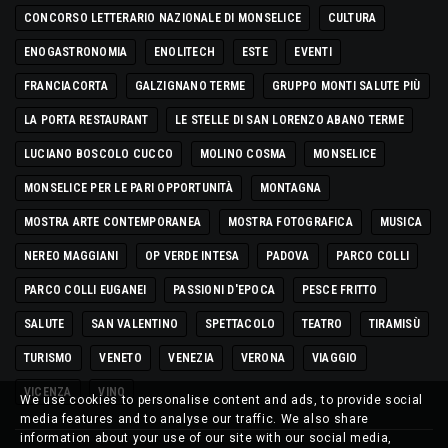
CONCORSO LETTERARIO NAZIONALE DI MONSELICE
CULTURA
ENOGASTRONOMIA
ENOLITECH
ESTE
EVENTI
FRANCIACORTA
GALZIGNANO TERME
GRUPPO MONTI SALUTE PIÙ
LA PORTA RESTAURANT
LE STELLE DI SAN LORENZO ABANO TERME
LUCIANO BOSCOLO CUCCO
MOLINO COSMA
MONSELICE
MONSELICE PER LE PARI OPPORTUNITÀ
MONTAGNA
MOSTRA ARTE CONTEMPORANEA
MOSTRA FOTOGRAFICA
MUSICA
NEREO MAGGIANI
OP VERDE INTESA
PADOVA
PARCO COLLI
PARCO COLLI EUGANEI
PASSIONI D'EPOCA
PESCE FRITTO
SALUTE
SAN VALENTINO
SPETTACOLO
TEATRO
TIRAMISÙ
TURISMO
VENETO
VENEZIA
VERONA
VIAGGIO
VICENZA
VINO
We use cookies to personalise content and ads, to provide social
media features and to analyse our traffic. We also share
information about your use of our site with our social media,