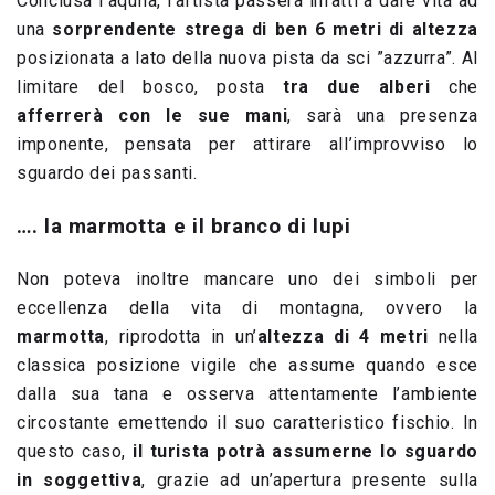
Conclusa l’aquila, l’artista passerà infatti a dare vita ad
una
sorprendente strega di ben 6 metri di altezza
posizionata a lato della nuova pista da sci ”azzurra”. Al
limitare del bosco, posta
tra due alberi
che
afferrerà con le sue mani
, sarà una presenza
imponente, pensata per attirare all’improvviso lo
sguardo dei passanti.
…. la marmotta e il branco di lupi
Non poteva inoltre mancare uno dei simboli per
eccellenza della vita di montagna, ovvero la
marmotta
, riprodotta in un’
altezza di 4 metri
nella
classica posizione vigile che assume quando esce
dalla sua tana e osserva attentamente l’ambiente
circostante emettendo il suo caratteristico fischio. In
questo caso,
il turista potrà assumerne lo sguardo
in soggettiva
, grazie ad un’apertura presente sulla