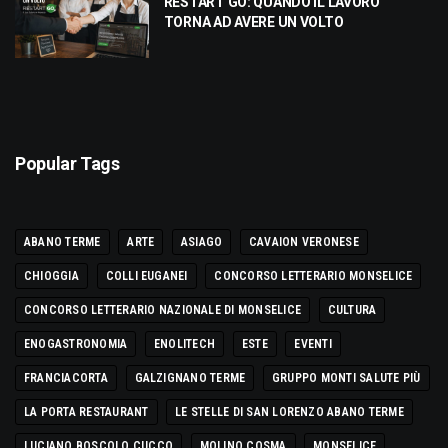
RESTART GO: QUANDO IL LAVORO
TORNA AD AVERE UN VOLTO
Popular Tags
ABANO TERME
ARTE
ASIAGO
CAVAION VERONESE
CHIOGGIA
COLLI EUGANEI
CONCORSO LETTERARIO MONSELICE
CONCORSO LETTERARIO NAZIONALE DI MONSELICE
CULTURA
ENOGASTRONOMIA
ENOLITECH
ESTE
EVENTI
FRANCIACORTA
GALZIGNANO TERME
GRUPPO MONTI SALUTE PIÙ
LA PORTA RESTAURANT
LE STELLE DI SAN LORENZO ABANO TERME
LUCIANO BOSCOLO CUCCO
MOLINO COSMA
MONSELICE