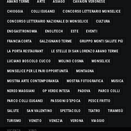
ABANO TERME
ARTE
ASIAGO
CAVAION VERONESE
CHIOGGIA
COLLI EUGANEI
CONCORSO LETTERARIO MONSELICE
CONCORSO LETTERARIO NAZIONALE DI MONSELICE
CULTURA
ENOGASTRONOMIA
ENOLITECH
ESTE
EVENTI
FRANCIACORTA
GALZIGNANO TERME
GRUPPO MONTI SALUTE PIÙ
LA PORTA RESTAURANT
LE STELLE DI SAN LORENZO ABANO TERME
LUCIANO BOSCOLO CUCCO
MOLINO COSMA
MONSELICE
MONSELICE PER LE PARI OPPORTUNITÀ
MONTAGNA
MOSTRA ARTE CONTEMPORANEA
MOSTRA FOTOGRAFICA
MUSICA
NEREO MAGGIANI
OP VERDE INTESA
PADOVA
PARCO COLLI
PARCO COLLI EUGANEI
PASSIONI D'EPOCA
PESCE FRITTO
SALUTE
SAN VALENTINO
SPETTACOLO
TEATRO
TIRAMISÙ
TURISMO
VENETO
VENEZIA
VERONA
VIAGGIO
VICENZA
VINO