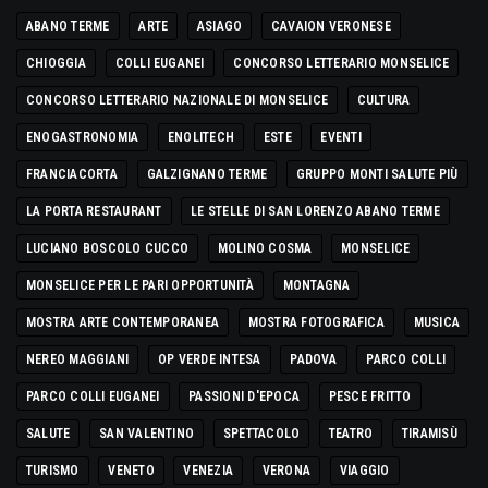
ABANO TERME
ARTE
ASIAGO
CAVAION VERONESE
CHIOGGIA
COLLI EUGANEI
CONCORSO LETTERARIO MONSELICE
CONCORSO LETTERARIO NAZIONALE DI MONSELICE
CULTURA
ENOGASTRONOMIA
ENOLITECH
ESTE
EVENTI
FRANCIACORTA
GALZIGNANO TERME
GRUPPO MONTI SALUTE PIÙ
LA PORTA RESTAURANT
LE STELLE DI SAN LORENZO ABANO TERME
LUCIANO BOSCOLO CUCCO
MOLINO COSMA
MONSELICE
MONSELICE PER LE PARI OPPORTUNITÀ
MONTAGNA
MOSTRA ARTE CONTEMPORANEA
MOSTRA FOTOGRAFICA
MUSICA
NEREO MAGGIANI
OP VERDE INTESA
PADOVA
PARCO COLLI
PARCO COLLI EUGANEI
PASSIONI D'EPOCA
PESCE FRITTO
SALUTE
SAN VALENTINO
SPETTACOLO
TEATRO
TIRAMISÙ
TURISMO
VENETO
VENEZIA
VERONA
VIAGGIO