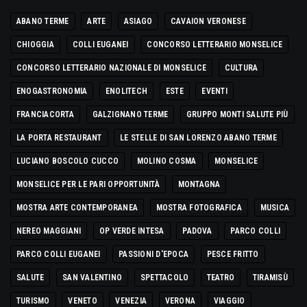
ABANO TERME
ARTE
ASIAGO
CAVAION VERONESE
CHIOGGIA
COLLI EUGANEI
CONCORSO LETTERARIO MONSELICE
CONCORSO LETTERARIO NAZIONALE DI MONSELICE
CULTURA
ENOGASTRONOMIA
ENOLITECH
ESTE
EVENTI
FRANCIACORTA
GALZIGNANO TERME
GRUPPO MONTI SALUTE PIÙ
LA PORTA RESTAURANT
LE STELLE DI SAN LORENZO ABANO TERME
LUCIANO BOSCOLO CUCCO
MOLINO COSMA
MONSELICE
MONSELICE PER LE PARI OPPORTUNITÀ
MONTAGNA
MOSTRA ARTE CONTEMPORANEA
MOSTRA FOTOGRAFICA
MUSICA
NEREO MAGGIANI
OP VERDE INTESA
PADOVA
PARCO COLLI
PARCO COLLI EUGANEI
PASSIONI D'EPOCA
PESCE FRITTO
SALUTE
SAN VALENTINO
SPETTACOLO
TEATRO
TIRAMISÙ
TURISMO
VENETO
VENEZIA
VERONA
VIAGGIO