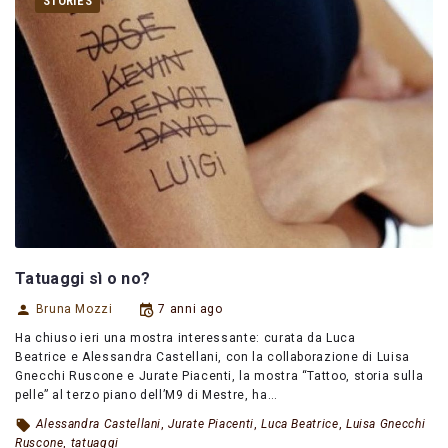
STORIES
Tatuaggi sì o no?
Bruna Mozzi
7 anni ago
Ha chiuso ieri una mostra interessante: curata da Luca
Beatrice e Alessandra Castellani, con la collaborazione di Luisa
Gnecchi Ruscone e Jurate Piacenti, la mostra “Tattoo, storia sulla
pelle” al terzo piano dell’M9 di Mestre, ha…
Alessandra Castellani
,
Jurate Piacenti
,
Luca Beatrice
,
Luisa Gnecchi
Ruscone
,
tatuaggi