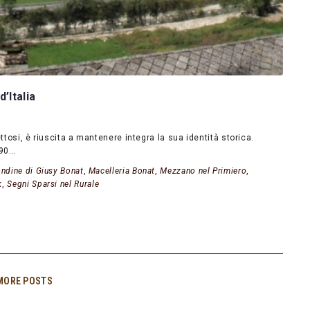
’Italia
pettosi, è riuscita a mantenere integra la sua identità storica.
 90…
ndine di Giusy Bonat
,
Macelleria Bonat
,
Mezzano nel Primiero
,
k
,
Segni Sparsi nel Rurale
MORE POSTS