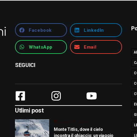
Po
Facebook
LinkedIn
WhatsApp
Email
A
C
SEGUICI
C
C
C
E
Utlimi post
G
Luglio 29, 2026
L
Monte Titlis, dove il cielo
incontra il ghiaccio: un viaggio
L