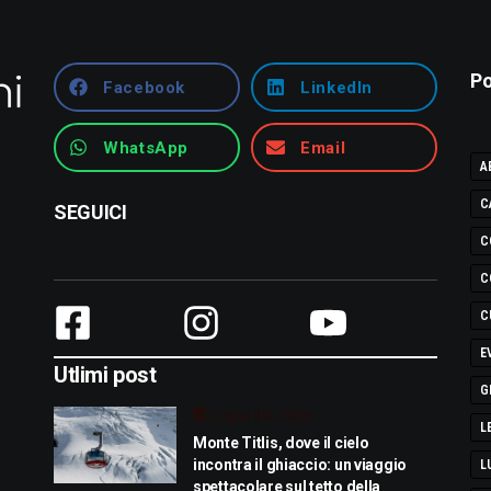
Po
Facebook
LinkedIn
WhatsApp
Email
A
C
SEGUICI
C
C
C
E
Utlimi post
G
Luglio 29, 2026
L
Monte Titlis, dove il cielo
incontra il ghiaccio: un viaggio
L
spettacolare sul tetto della