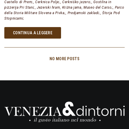
Castello di Prem;
,
Cerknica Polje;
,
Cerkniško jezero;
,
Gostilna in
pizzerija Pri Stani;
,
Jezerski hram
,
Križna jama
,
Museo del Carso;
,
Parco
della Storia Militare Slovena a Pivka;
,
Predjamski zakladi;
,
Štorja Pod
Stopnicami;
CONTINUA A LEGGERE
NO MORE POSTS